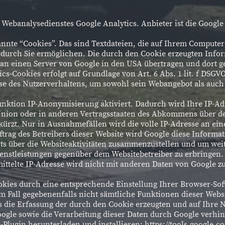
 Webanalysedienstes Google Analytics. Anbieter ist die Google
nnte “Cookies”. Das sind Textdateien, die auf Ihrem Computer
 durch Sie ermöglichen. Die durch den Cookie erzeugten Info
 an einen Server von Google in den USA übertragen und dort g
s-Cookies erfolgt auf Grundlage von Art. 6 Abs. 1 lit. f DSGVO
yse des Nutzerverhaltens, um sowohl sein Webangebot als auc
unktion IP-Anonymisierung aktiviert. Dadurch wird Ihre IP-A
Union oder in anderen Vertragsstaaten des Abkommens über 
kürzt. Nur in Ausnahmefällen wird die volle IP-Adresse an ei
ftrag des Betreibers dieser Website wird Google diese Inform
ts über die Websiteaktivitäten zusammenzustellen und um wei
enstleistungen gegenüber dem Websitebetreiber zu erbringen
ittelte IP-Adresse wird nicht mit anderen Daten von Google 
kies durch eine entsprechende Einstellung Ihrer Browser-Sof
sem Fall gegebenenfalls nicht sämtliche Funktionen dieser Web
 die Erfassung der durch den Cookie erzeugten und auf Ihre 
Google sowie die Verarbeitung dieser Daten durch Google verhi
Plugin herunterladen und installieren: https://tools.google.c