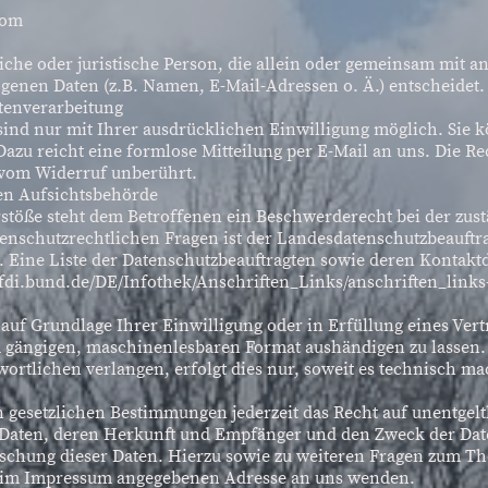
com
rliche oder juristische Person, die allein oder gemeinsam mit 
genen Daten (z.B. Namen, E-Mail-Adressen o. Ä.) entscheidet.
atenverarbeitung
ind nur mit Ihrer ausdrücklichen Einwilligung möglich. Sie kö
 Dazu reicht eine formlose Mitteilung per E-Mail an uns. Die R
t vom Widerruf unberührt.
en Aufsichtsbehörde
rstöße steht dem Betroffenen ein Beschwerderecht bei der zus
tenschutzrechtlichen Fragen ist der Landesdatenschutzbeauftr
. Eine Liste der Datenschutzbeauftragten sowie deren Kontak
di.bund.de/DE/Infothek/Anschriften_Links/anschriften_links
 auf Grundlage Ihrer Einwilligung oder in Erfüllung eines Vert
m gängigen, maschinenlesbaren Format aushändigen zu lassen. 
ortlichen verlangen, erfolgt dies nur, soweit es technisch mac
gesetzlichen Bestimmungen jederzeit das Recht auf unentgelt
Daten, deren Herkunft und Empfänger und den Zweck der Date
öschung dieser Daten. Hierzu sowie zu weiteren Fragen zum 
er im Impressum angegebenen Adresse an uns wenden.