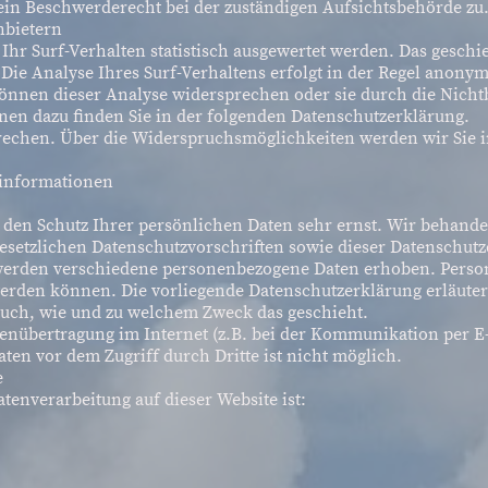
ein Beschwerderecht bei der zuständigen Aufsichtsbehörde zu
nbietern
hr Surf-Verhalten statistisch ausgewertet werden. Das geschi
e Analyse Ihres Surf-Verhaltens erfolgt in der Regel anonym;
können dieser Analyse widersprechen oder sie durch die Nich
onen dazu finden Sie in der folgenden Datenschutzerklärung.
rechen. Über die Widerspruchsmöglichkeiten werden wir Sie i
tinformationen
n den Schutz Ihrer persönlichen Daten sehr ernst. Wir behan
esetzlichen Datenschutzvorschriften sowie dieser Datenschutz
 werden verschiedene personenbezogene Daten erhoben. Perso
 werden können. Die vorliegende Datenschutzerklärung erläute
t auch, wie und zu welchem Zweck das geschieht.
tenübertragung im Internet (z.B. bei der Kommunikation per E
ten vor dem Zugriff durch Dritte ist nicht möglich.
e
atenverarbeitung auf dieser Website ist: