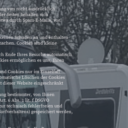
ng von nicht ausdrücklich
er Seiten behalten sich
etwa durch Spam-E-Mails, vor.
 keinen Schaden an und enthalten
machen. Cookies sind kleine
ach Ende Ihres Besuchs automatisch
okies ermöglichen es uns, Ihren
und Cookies nur im Einzelfall
tomatische Löschen der Cookies
t dieser Website eingeschränkt
ung bestimmter, von Ihnen
t. 6 Abs. 1 lit. f DSGVO
zur technisch fehlerfreien und
 Surfverhaltens) gespeichert werden,