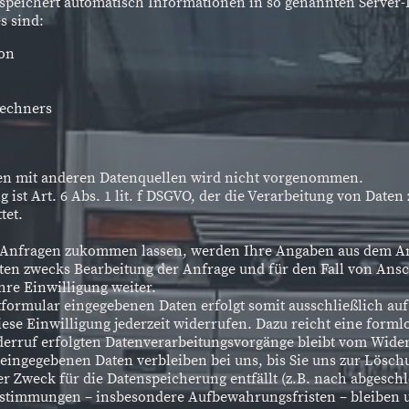
 speichert automatisch Informationen in so genannten Server-
s sind:
on
Rechners
n mit anderen Datenquellen wird nicht vorgenommen.
 ist Art. 6 Abs. 1 lit. f DSGVO, der die Verarbeitung von Daten
tet.
 Anfragen zukommen lassen, werden Ihre Angaben aus dem An
en zwecks Bearbeitung der Anfrage und für den Fall von Ansch
hre Einwilligung weiter.
tformular eingegebenen Daten erfolgt somit ausschließlich auf
diese Einwilligung jederzeit widerrufen. Dazu reicht eine forml
derruf erfolgten Datenverarbeitungsvorgänge bleibt vom Wide
ingegebenen Daten verbleiben bei uns, bis Sie uns zur Lösch
r Zweck für die Datenspeicherung entfällt (z.B. nach abgesch
estimmungen – insbesondere Aufbewahrungsfristen – bleiben 