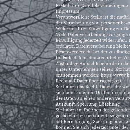
E-Mail: info@stellplatz-huefingen.
Impressum
Verantwortliche Stelle ist die natü
der Verarbeitung von personenbezo
Widerruf Ihrer Einwilligung zur D
Viele Datenverarbeitungsvorgänge s
Einwilligung jederzeit widerrufen.
erfolgten Datenverarbeitung bleib
Beschwerderecht bei der zuständig
Im Falle datenschutzrechtlicher Ve
Zuständige Aufsichtsbehörde in da
unser Unternehmen seinen Sitz hat
entnommen werden: https://www.bf
Recht auf Datenübertragbarkeit
Sie haben das Recht, Daten, die wir
sich oder an einen Dritten in eine
der Daten an einen anderen Verantw
Auskunft, Sperrung, Löschung
Sie haben im Rahmen der geltenden 
gespeicherten personenbezogenen 
auf Berichtigung, Sperrung oder L
können Sie sich jederzeit unter d