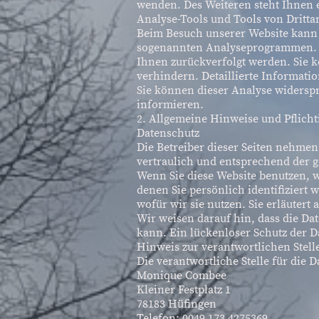
wenden. Des Weiteren steht Ihnen 
Analyse-Tools und Tools von Dritta
Beim Besuch unserer Website kann I
sogenannten Analyseprogrammen. Di
Ihnen zurückverfolgt werden. Sie 
verhindern. Detaillierte Informati
Sie können dieser Analyse widersp
informieren.
2. Allgemeine Hinweise und Pflich
Datenschutz
Die Betreiber dieser Seiten nehme
vertraulich und entsprechend der g
Wenn Sie diese Website benutzen,
denen Sie persönlich identifiziert
wofür wir sie nutzen. Sie erläuter
Wir weisen darauf hin, dass die Da
kann. Ein lückenloser Schutz der Da
Hinweis zur verantwortlichen Stell
Die verantwortliche Stelle für die D
Monique Combee
Kleiner Festplatz 1
78183 Hüfingen
Telefon: 0049 173 4275369