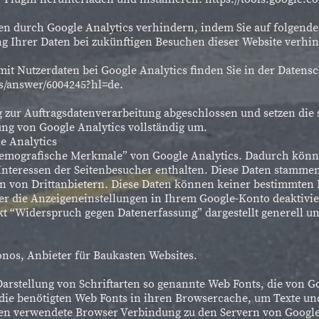
en durch Google Analytics verhindern, indem Sie auf folgenden
ng Ihrer Daten bei zukünftigen Besuchen dieser Website verhin
 Nutzerdaten bei Google Analytics finden Sie in der Datensc
cs/answer/6004245?hl=de.
g zur Auftragsdatenverarbeitung abgeschlossen und setzen die
ng von Google Analytics vollständig um.
e Analytics
demografische Merkmale” von Google Analytics. Dadurch könne
 Interessen der Seitenbesucher enthalten. Diese Daten stamm
n von Drittanbietern. Diese Daten können keiner bestimmten 
er die Anzeigeneinstellungen in Ihrem Google-Konto deaktivie
t “Widerspruch gegen Datenerfassung” dargestellt generell un
onos, Anbieter für Baukasten Websites.
 Darstellung von Schriftarten so genannte Web Fonts, die von G
r die benötigten Web Fonts in ihren Browsercache, um Texte un
en verwendete Browser Verbindung zu den Servern von Googl