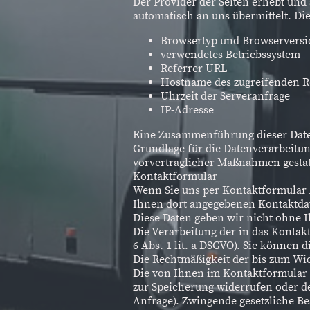
Der Provider der Seiten erhebt und
automatisch an uns übermittelt. Die
Browsertyp und Browserversi
verwendetes Betriebssystem
Referrer URL
Hostname des zugreifenden 
Uhrzeit der Serveranfrage
IP-Adresse
Eine Zusammenführung dieser Date
Grundlage für die Datenverarbeitung
vorvertraglicher Maßnahmen gestat
Kontaktformular
Wenn Sie uns per Kontaktformular
Ihnen dort angegebenen Kontaktdat
Diese Daten geben wir nicht ohne I
Die Verarbeitung der in das Kontak
6 Abs. 1 lit. a DSGVO). Sie können 
Die Rechtmäßigkeit der bis zum Wi
Die von Ihnen im Kontaktformular e
zur Speicherung widerrufen oder de
Anfrage). Zwingende gesetzliche B