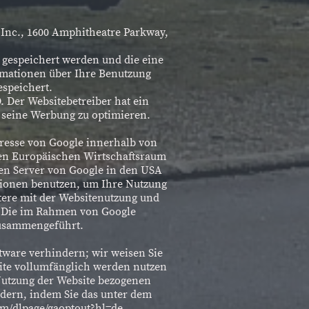
 Inc., 1600 Amphitheatre Parkway,
 gespeichert werden und die eine
rmationen über Ihre Benutzung
espeichert.
. Der Websitebetreiber hat ein
h seine Werbung zu optimieren.
dresse von Google innerhalb von
den Europäischen Wirtschaftsraum
nen Server von Google in den USA
ationen benutzen, um Ihre Nutzung
tere mit der Websitenutzung und
. Die im Rahmen von Google
zusammengeführt.
tware verhindern; wir weisen Sie
site vollumfänglich werden nutzen
Nutzung der Website bezogenen
ndern, indem Sie das unter dem
om/dlpage/gaoptout?hl=de.