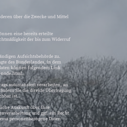
anderen über die Zwecke und Mittel
nnen eine bereits erteilte
echtmäßigkeit der bis zum Widerruf
tändigen Aufsichtsbehörde zu.
agte des Bundeslandes, in dem
tdaten können folgendem Link
-node.html.
rags automatisiert verarbeiten, an
Sofern Sie die direkte Übertragung
hbar ist.
liche Auskunft über Ihre
nverarbeitung und ggf. ein Recht
Thema personenbezogene Daten