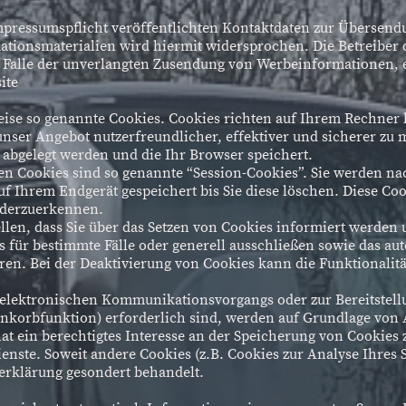
ressumspflicht veröffentlichten Kontaktdaten zur Übersendu
ionsmaterialien wird hiermit widersprochen. Die Betreiber d
im Falle der unverlangten Zusendung von Werbeinformationen, 
ite
weise so genannte Cookies. Cookies richten auf Ihrem Rechner
unser Angebot nutzerfreundlicher, effektiver und sicherer zu 
 abgelegt werden und die Ihr Browser speichert.
en Cookies sind so genannte “Session-Cookies”. Sie werden n
uf Ihrem Endgerät gespeichert bis Sie diese löschen. Diese Co
ederzuerkennen.
llen, dass Sie über das Setzen von Cookies informiert werden 
 für bestimmte Fälle oder generell ausschließen sowie das au
ren. Bei der Deaktivierung von Cookies kann die Funktionalitä
 elektronischen Kommunikationsvorgangs oder zur Bereitstell
korbfunktion) erforderlich sind, werden auf Grundlage von Ar
hat ein berechtigtes Interesse an der Speicherung von Cookies 
ienste. Soweit andere Cookies (z.B. Cookies zur Analyse Ihres
erklärung gesondert behandelt.