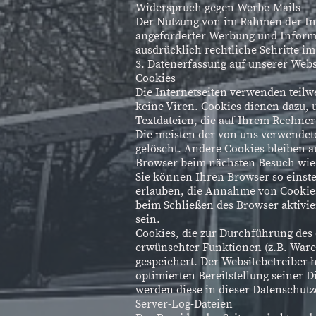
Widerspruch gegen Werbe-Mails
Der Nutzung von im Rahmen der Imp
angeforderter Werbung und Informat
ausdrücklich rechtliche Schritte 
3. Datenerfassung auf unserer Webs
Cookies
Die Internetseiten verwenden teil
keine Viren. Cookies dienen dazu, 
Textdateien, die auf Ihrem Rechner
Die meisten der von uns verwendet
gelöscht. Andere Cookies bleiben a
Browser beim nächsten Besuch wi
Sie können Ihren Browser so einste
erlauben, die Annahme von Cookies
beim Schließen des Browser aktivie
sein.
Cookies, die zur Durchführung des
erwünschter Funktionen (z.B. Waren
gespeichert. Der Websitebetreiber 
optimierten Bereitstellung seiner D
werden diese in dieser Datenschutz
Server-Log-Dateien