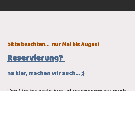
bitte beachten...
nur Mai bis August
Reservierung?
na klar, machen wir auch... ;)
Von Mai bis ende August
reservieren wir auch
einen Platz für dich, damit du entspannt und
ohne Sorgen anreisen kannst. Üblich ist es
nicht, das ist uns natürlich bewusst.
Wir reservieren daher maximal 50% der
Plätzen. Damit haben Gäste die auf