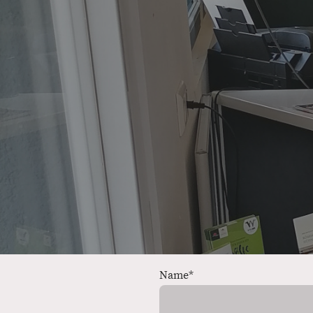
Name
*