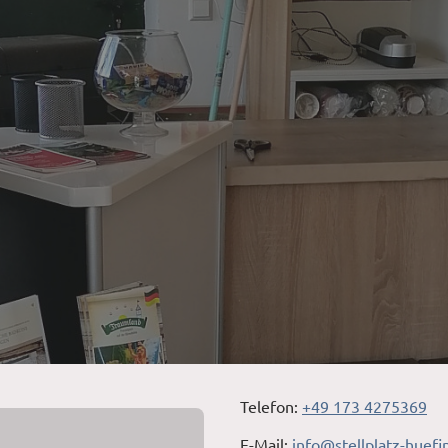
Telefon:
+49 173 4275369
E-Mail:
info@stellplatz-huef